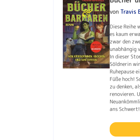
von
Travis 
Diese Reihe 
es kaum erwar
zwar den zwe
unabhängig v
In dieser Sto
Söldnerin wi
Ruhepause ei
Füße hoch! S
zu denken, al
renovieren. U
Neuankömmlin
ans Schwert!