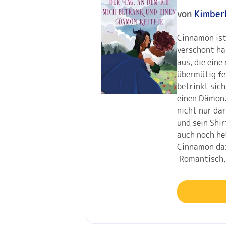
von
Kimber
Cinnamon ist 
verschont ha
aus, die eine
übermütig fe
betrinkt sich
einen Dämon.
nicht nur da
und sein Shir
auch noch hel
Cinnamon da
Romantisch, 