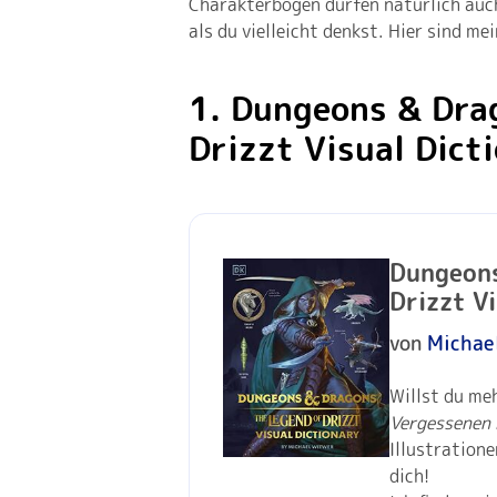
Charakterbögen dürfen natürlich auch
als du vielleicht denkst. Hier sind me
1. Dungeons & Dra
Drizzt Visual Dict
Dungeons
Drizzt Vi
von
Michae
Willst du meh
Vergessenen 
Illustratione
dich!