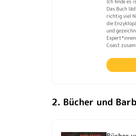
Ich finde es 
Das Buch läd
richtig viel 
die Enzyklopä
und gezeich
Expert*innen,
Coast zusam
2. Bücher und Bar
Bücher u