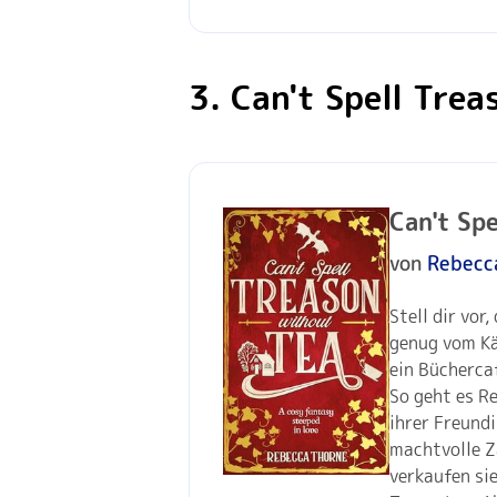
3. Can't Spell Tre
Can't Sp
von
Rebecc
Stell dir vor
genug vom K
ein Bücherca
So geht es Re
ihrer Freundi
machtvolle Za
verkaufen sie