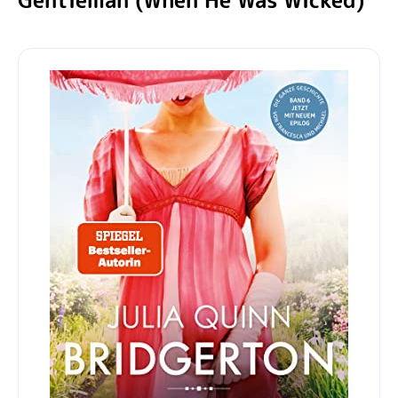
Gentleman (When He Was Wicked)